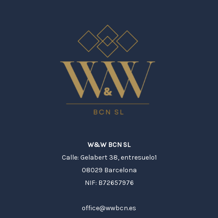
W&W BCN SL
Calle: Gelabert 38, entresuelo1
08029 Barcelona
NIF: B72657976
office@wwbcn.es